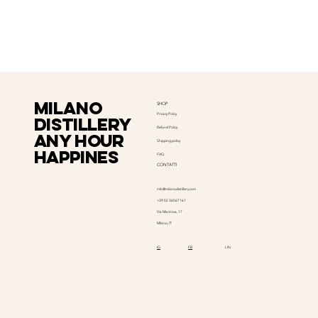
milano
SHOP
Privacy Policy
distillery
Refund Policy
Any hour
Shipping policy
happines
FAQ
CONTATTI
info@milanodistillery.com
+39 02 36567161
Via Mantova, 17
Milano, IT
LIN
IG
FB