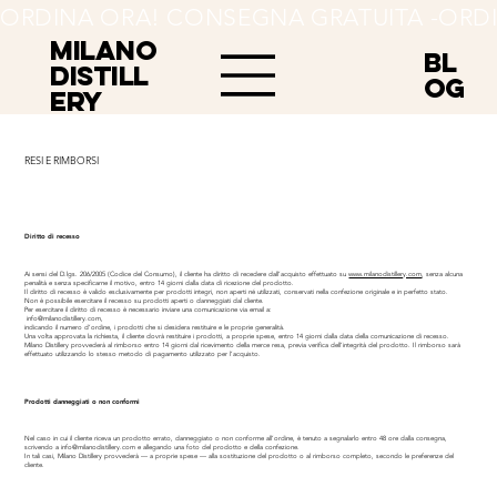
ORDINA ORA! CONSEGNA GRATUITA -
MILANO
BL
Distill
OG
ery
RESI E RIMBORSI
Diritto di recesso
Ai sensi del D.lgs. 206/2005 (Codice del Consumo), il cliente ha diritto di recedere dall’acquisto effettuato su
www.milanodistillery.com
, senza alcuna
penalità e senza specificarne il motivo, entro 14 giorni dalla data di ricezione del prodotto.
Il diritto di recesso è valido esclusivamente per prodotti integri, non aperti né utilizzati, conservati nella confezione originale e in perfetto stato.
Non è possibile esercitare il recesso su prodotti aperti o danneggiati dal cliente.
Per esercitare il diritto di recesso è necessario inviare una comunicazione via email a:
info@milanodistillery.com,
indicando il numero d’ordine, i prodotti che si desidera restituire e le proprie generalità.
Una volta approvata la richiesta, il cliente dovrà restituire i prodotti, a proprie spese, entro 14 giorni dalla data della comunicazione di recesso.
Milano Distillery provvederà al rimborso entro 14 giorni dal ricevimento della merce resa, previa verifica dell’integrità del prodotto. Il rimborso sarà
effettuato utilizzando lo stesso metodo di pagamento utilizzato per l’acquisto.
Prodotti danneggiati o non conformi
Nel caso in cui il cliente riceva un prodotto errato, danneggiato o non conforme all’ordine, è tenuto a segnalarlo entro 48 ore dalla consegna,
scrivendo a
info@milanodistillery.com
e allegando una foto del prodotto e della confezione.
In tali casi, Milano Distillery provvederà — a proprie spese — alla sostituzione del prodotto o al rimborso completo, secondo le preferenze del
cliente.