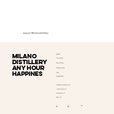
seguici! @milanodistillery
milano
SHOP
Privacy Policy
distillery
Refund Policy
Any hour
Shipping policy
happines
FAQ
CONTATTI
info@milanodistillery.com
+39 02 36567161
Via Mantova, 17
Milano, IT
LIN
IG
FB