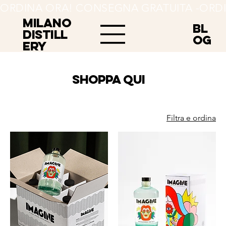
ORDINA ORA! CONSEGNA GRATUITA -
MILANO
BL
Distill
OG
ery
SHOPPA QUI
Filtra e ordina