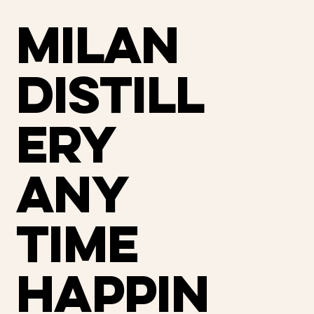
Milan
distill
ery
Any
time
happin