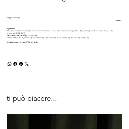
Maggiori dettagli
Ingredienti
Distillato analcolico di botaniche e aromi naturali (Ginepro, Timo, Salvia, Zenzero, Bergamotto, Peperoncino), zucchero, acido citrico, sale,
conservanti: E202, E211.
Valori nutrizionali per 100 g di prodotto
Energia 22 Kcal /92 Kj, Grassi 0g di cui Saturi 0g, Carboidrati 5g di cui Zuccheri 5g, Proteine 0g, Sale 0,13g
Bottiglia in vetro riciclato 100% riciclabile
ti può piacere...