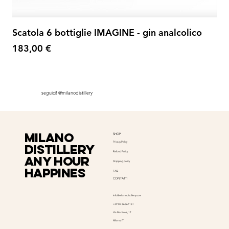
Scatola 6 bottiglie IMAGINE - gin analcolico
Sp
Prezzo
Pr
183,00 €
35
seguici! @milanodistillery
milano
SHOP
Privacy Policy
distillery
Refund Policy
Any hour
Shipping policy
happines
FAQ
CONTATTI
info@milanodistillery.com
+39 02 36567161
Via Mantova, 17
Milano, IT