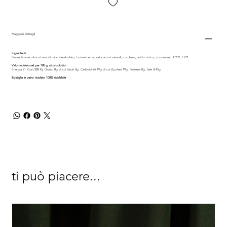
Maggiori dettagli
Ingredienti
Bevanda analcolica a base di: vino de-alcolato, botaniche naturali e aromi naturali, zucchero, acido citrico, conservanti: E202, E211.
Valori nutrizionali per 100 g di prodotto
Energia 91 Kcal /380 Kj, Grassi 0g di cui Saturi 0g, Carboidrati 19g di cui Zuccheri 19g, Proteine 0g, Sale 0,45g
Bottiglia in vetro riciclato 100% riciclabile
ti può piacere...