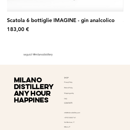
Scatola 6 bottiglie IMAGINE - gin analcolico
Sp
Prezzo
Pr
183,00 €
35
seguici! @milanodistillery
milano
SHOP
Privacy Policy
distillery
Refund Policy
Any hour
Shipping policy
happines
FAQ
CONTATTI
info@milanodistillery.com
+39 02 36567161
Via Mantova, 17
Milano, IT